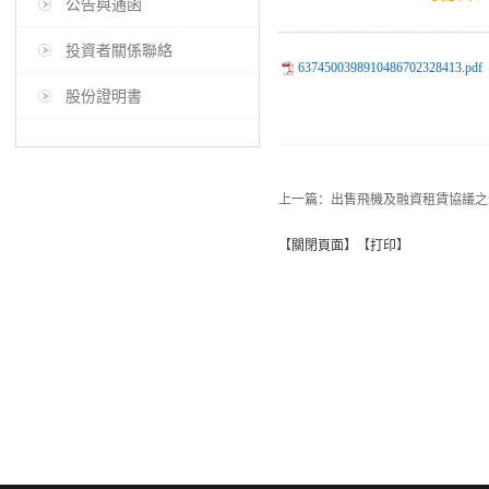
公告與通函
投資者關係聯絡
6374500398910486702328413.pdf
股份證明書
上一篇：
出售飛機及融資租賃協議之
【
關閉頁面
】【
打印
】