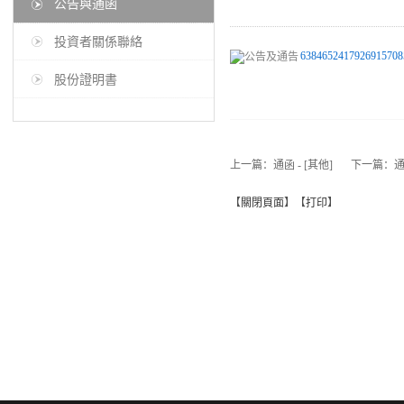
公告與通函
投資者關係聯絡
6384652417926915708
股份證明書
上一篇：
通函 - [其他]
下一篇：
通
【
關閉頁面
】【
打印
】