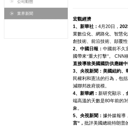
公司動態
業界新聞
宏觀經濟
1
、新華社：
4
月
20
日，
202
業數位化、網路化、智慧化
創技術、前沿技術、顛覆性
2
、中國日報：
中國前不久
國帶來“重大打擊”。
CNN
直接導致美國國防供應鏈中
3
、央視新聞：美國紐約、
民權利和憲法的行為，包括
減聯邦政府規模。
4
、新華網：
新研究顯示，
端高溫的天數是
80
年前的
3
象。
5
、央視新聞：
據外媒報導
言”，
批評美國總統特朗普