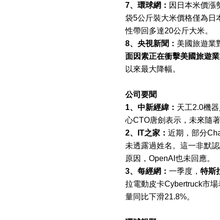
7
、環球網：
因日本米價漲
袋
5
公斤裝大米價格僅為日
性帶回多達
20
公斤大米。
8
、央視新聞：
美國旅遊業
面因素正在衝擊美國旅遊業
以來最大降幅。
公司要聞
1
、中新經緯：
天工
2.0
機器
心
CTO
唐劍表示，未來隨
2
、
IT
之家：
近期，部分
Ch
未透露過姓名。這一非默認
原因，
OpenAI
也未回應。
3
、每經網：
一季度，
特斯
拉電動皮卡
Cybertruck
市場
量同比下滑
21.8%
。