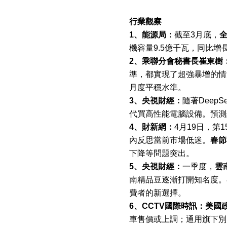
行業觀察
1
、能源局：
截至
3
月底，
機容量
9.5
億千瓦，同比增
2
、乘聯分會秘書長崔東樹
準，都實現了超強暴增的情
月度平穩水準。
3
、央視財經：
隨著
DeepS
代買高性能電腦設備。預測
4
、財新網：
4
月
19
日，第
1
內反思當前市場低迷。
春節
下降等問題突出。
5
、央視財經：
一季度，
雲
南精品豆逐漸打開知名度。
費者的新選擇。
6
、
CCTV
國際時訊：美國
車售價或上調；通用旗下別