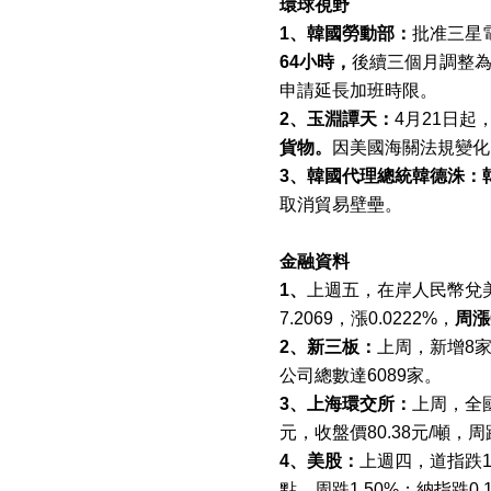
環球視野
1
、韓國勞動部：
批准三星
64
小時，
後續三個月調整
申請延長加班時限。
2
、玉淵譚天：
4
月
21
日起
貨物。
因美國海關法規變化
3
、韓國代理總統韓德洙：
取消貿易壁壘。
金融資料
1
、
上週五，在岸人民幣兌
7.2069
，漲
0.0222%
，
周漲
2
、新三板：
上周，新增
8
公司總數達
6089
家。
3
、上海環交所：
上周，全
元，收盤價
80.38
元
/
噸，周
4
、美股：
上週四，道指跌
點，周跌
1.50%
；納指跌
0.