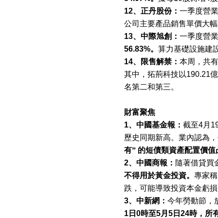
12
、正丹股份：
一季度營
公司主要產品銷售單價大幅
13
、中際旭創：
一季度營
56.83%
。
算力基礎設施建
14
、限售解禁：
本周，共
其中，拓荊科技以
190.21
億
名第二和第三。
財富聚焦
1
、中國基金報：
截至
4
月
1
歷史同期新高。業內認為，
有”
的短債類資產配置價值
2
、中國商報：
隨著借貸買
不得用於黃金投資。
專家稱
跌，可能導致投資本金虧損
3
、中新網：
今年勞動節，
1
日
0
時至
5
月
5
日
24
時，所