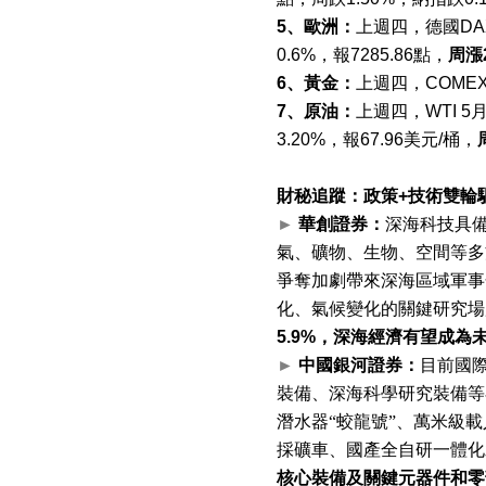
5
、歐洲：
上週四，德國
DA
0.6%
，報
7285.86
點，
周漲
6
、黃金：
上週四，
COME
7
、原油：
上週四，
WTI 5
3.20%
，報
67.96
美元
/
桶，
財秘追蹤：政策
+
技術雙輪
►
華創證券：
深海科技具
氣、礦物、生物、空間等多
爭奪加劇帶來深海區域軍事
化、氣候變化的關鍵研究場
5.9%
，深海經濟有望成為
►
中國銀河證券：
目前國
裝備、深海科學研究裝備等
潛水器“蛟龍號”、萬米級
採礦車、國產全自研一體化
核心裝備及關鍵元器件和零