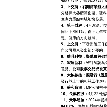
4887.37
點，周跌
0.27%
；
3
、上交所：召開商業航太
分發揮大盤藍籌集聚、硬科
生產力重點領域加快發展。
4
、第一財經：
4
月滬深北
同比下滑
61%
，創下近年來
定、健康的方向發展。
5
、上交所：
下發監管工作
向公司股東發出部分要約，
6
、璉升科技：擬購買興儲
7
、宏達新材：
審計師認為
意見。
公司股票交易或被實
8
、大族數控：擬發行
H
股
發行並上市的相關工作進行
9
、盛和資源：
MP
公司暫停
10
、長藥控股：
4
月
22
日起
11
、天孚通信：
2024
年營
84.07%
。
擬每
10
股轉增
4
股