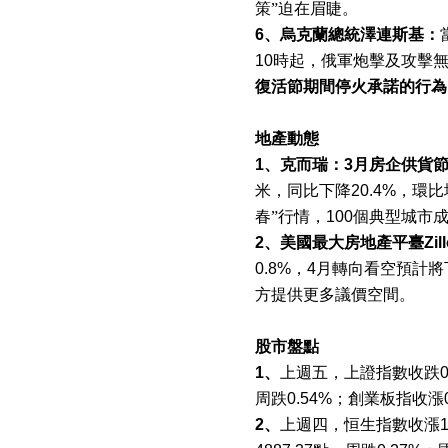
策”迫在眉睫。
6
、烏克蘭總統澤連斯基：
10
時起，俄軍炮擊及攻擊
復活節期間停火承諾的行為
地產動態
1
、克而瑞：
3
月房企供貨
米，同比下降
20.4%
，環比
春”行情，
100
個典型城市
2
、美國最大房地產平臺
Zil
0.8%
，
4
月轉向看空預計將
方提供更多議價空間。
股市盤點
1
、
上週五，上證指數收跌
周跌
0.54%
；創業板指收漲
2
、
上週四，恒生指數收漲