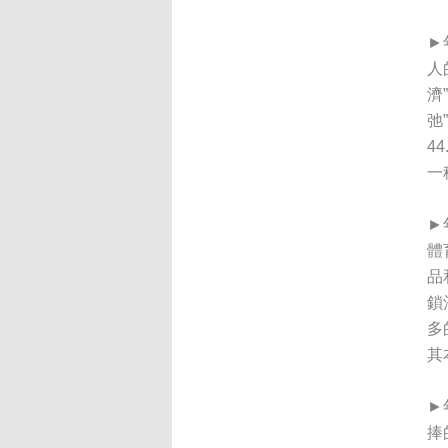
►
人
濟
弛
4
一
►
體
品
鎖
多
其
►
捧