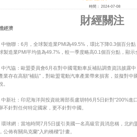
時間：
2024-07-08
財經關注
體經濟
、中物聯：6月，全球製造業PMI為49.5%，環比下降0.3個百分
球製造業PMI平均值為49.7%，較一季度略高0.1個百分點，
、中汽協：歐盟委員會6月在對中國電動車反補貼調查資訊披露
產業存在高額“補貼”，對歐盟電動汽車產業帶來損害，並擬對中
稅。
、中新社：印尼海洋與投資統籌部長盧胡特6月5日針對“200%進
舉不針對任何特定國家，更不針對中國。
、環球網：當地時間7月5日援引美國一名高級官員消息稱，北約
，公佈有關烏克蘭“入約橋樑”計畫。