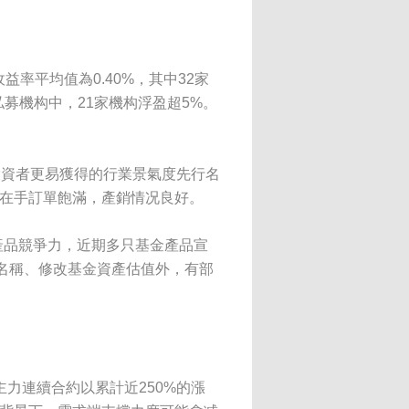
率平均值為0.40%，其中32家
私募機构中，21家機构浮盈超5%。
投資者更易獲得的行業景氣度先行名
，在手訂單飽滿，產銷情况良好。
產品競爭力，近期多只基金產品宣
名稱、修改基金資產估值外，有部
主力連續合約以累計近250%的漲