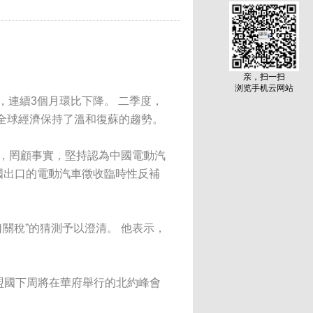
亲，扫一扫
浏览手机云网站
點，連續3個月環比下降。 二季度，
顯示全球經濟保持了溫和復蘇的趨勢。
中，罔顧事實，堅持認為中國電動汽
國出口的電動汽車徵收臨時性反補
口關稅”的猜測予以澄清。 他表示，
盟國下周將在華府舉行的北約峰會