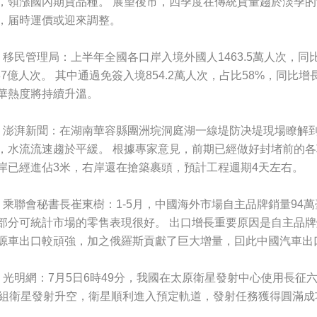
，領漲國內期貨品種。 展望後市，四季度在傳統貨量趨於淡季
，届時運價或迎來調整。
、移民管理局：上半年全國各口岸入境外國人1463.5萬人次，同比
.87億人次。 其中通過免簽入境854.2萬人次，占比58%，同比增
華熱度將持續升溫。
、澎湃新聞：在湖南華容縣團洲垸洞庭湖一線堤防决堤現場瞭解
，水流流速趨於平緩。 根據專家意見，前期已經做好封堵前的
岸已經進佔3米，右岸還在搶築裹頭，預計工程週期4天左右。
、乘聯會秘書長崔東樹：1-5月，中國海外市場自主品牌銷量94
部分可統計市場的零售表現很好。 出口增長重要原因是自主品
源車出口較頑強，加之俄羅斯貢獻了巨大增量，囙此中國汽車出
、光明網：7月5日6時49分，我國在太原衛星發射中心使用長征
2組衛星發射升空，衛星順利進入預定軌道，發射任務獲得圓滿成