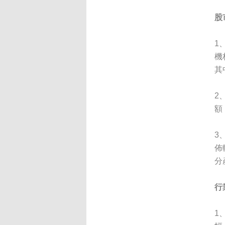
股
1
機
其
2
額
3
佈
分
行
1