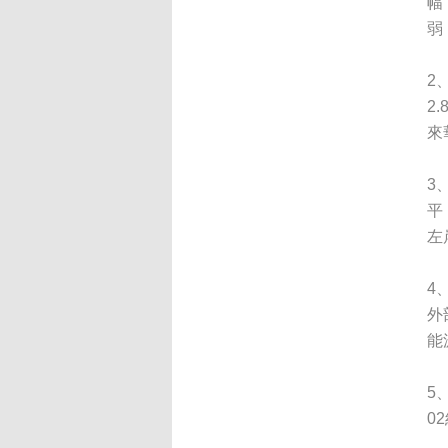
幅
弱
2
2
來
3
平
左
4
外
能
5
0