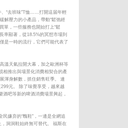
、“去班味”T恤……打開這届年輕
緩解壓力的小產品，帶動“鬆弛經
”買單，一些服務也開始打上“鬆
長率顯著，從18.5%的冥想市場到
不僅僅是一時的流行，它們可能代表了
 高溫天氣拉開大幕，加之歐洲杯等
競相推出與場景化消費相契合的產
展渾身解數，抓住銷售旺季。 連
299元。 除了味覺享受，越來越
樂酒吧等新的啤酒消費場景興起，
民嫌弃的“醜鞋”，一邊是全網追
上，洞洞鞋始終無可替代。 福斯在