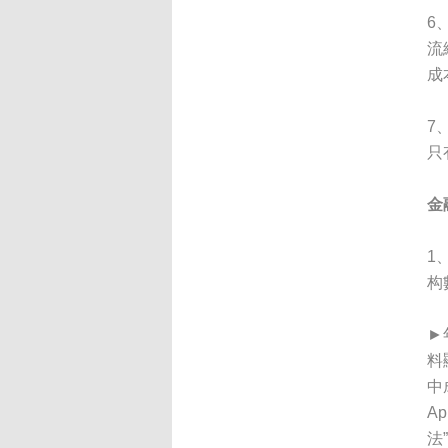
6
流
成
7
只
金
1
构
►
料
中
A
法