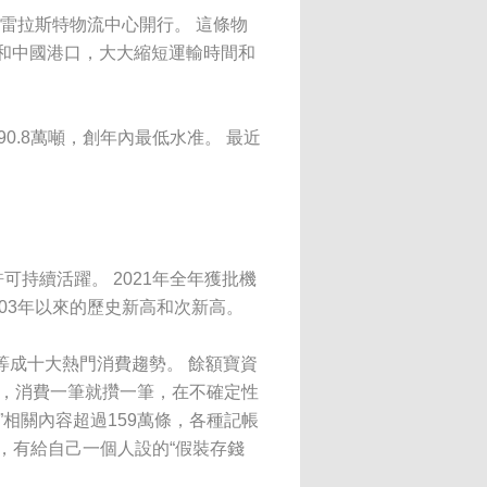
別雷拉斯特物流中心開行。 這條物
和中國港口，大大縮短運輸時間和
0.8萬噸，創年內最低水准。 最近
持續活躍。 2021年全年獲批機
003年以來的歷史新高和次新高。
”等成十大熱門消費趨勢。 餘額寶資
邊攢，消費一筆就攢一筆，在不確定性
”相關內容超過159萬條，各種記帳
，有給自己一個人設的“假裝存錢