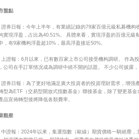
市盤點
、證券日報：今年上半年，有業績記錄的79家百億元級私募機构收益
构實現浮盈，占比為40.51%。 具體來看，實現浮盈的百億元級
中，有9家機构浮盈超10%，最高浮盈接近50%。
、上證報：6月以來，已有數百家上市公司接受機构調研。 作為
，公司在手訂單情况成為調研中繞不開的話題。 不少公司披露
、證券日報：為了更好地滿足廣大投資者的投資理財需求，增强
轉型為ETF（交易型開放式指數基金）聯接基金，除了變更基金
產品宣佈轉型後將降低各類費率。
業觀察
、中證報：2024年以來，集運指數（歐線）期貨價格一騎絕塵，