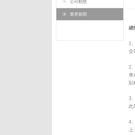
公司動態
業界新聞
總
1
全
2
車
貼
3
此
4
上