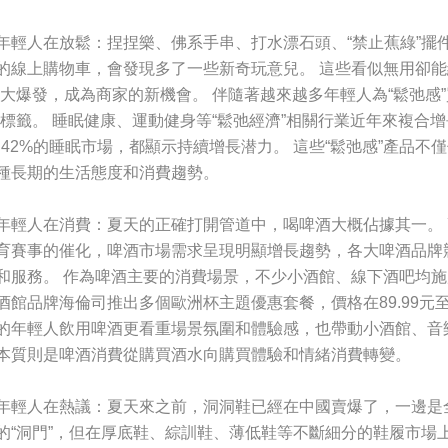
年輕人在放鬆：捏捏樂、佛系手串、打水漂石頭、“禁止蕉綠”擺件
的線上購物車，會發現多了一些新奇玩意兒。 這些看似無用卻能
”大爆發，成為商家的新機會。 伴隨著越來越多年輕人為“鬆弛感
”標籤。 睡眠健康、運動健身等“鬆弛經濟”相關行業近年來複合增
4.42%的睡眠市場，都顯示持續增長潜力。 這些“鬆弛感”產品
種長期的生活態度和消費趨勢。
年輕人在消費：夏天的正確打開管道中，喝啤酒大概佔據其一。
育賽事的催化，啤酒市場需求呈現明顯增長趨勢，各大啤酒品牌
和服務。 作為啤酒主要的消費場景，不少小酒館、線下酒吧均施
酒館品牌海倫司推出多個歐洲杯主題優惠套餐，價格在89.99元至
的年輕人飲用啤酒更看重場景氛圍和體驗感，也帶動小酒館、音
本質則是啤酒消費從購買酒水向購買體驗和情緒消費轉變。
年輕人在熱議：夏天來之前，洞洞鞋已經在中國賣爆了，一邊是全
的“洞門”，但在厚底鞋、綜訓鞋、薄低鞋等不斷細分的鞋履市場