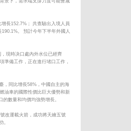
的背景下，需求端支撐力度可能會减
增長152.7%； 共查驗出入境人員
長190.1%。 預計今年下半年外國人
到，現時决口處內外水位已經齊
各項準備工作，正在進行堵口工作，
萬臺，同比增長58%，中國自主的海
牌燃油車的國際性價比巨大優勢和新
口的數量和均價均強勢增長。
六號改運載火箭，成功將天繪五號
功。