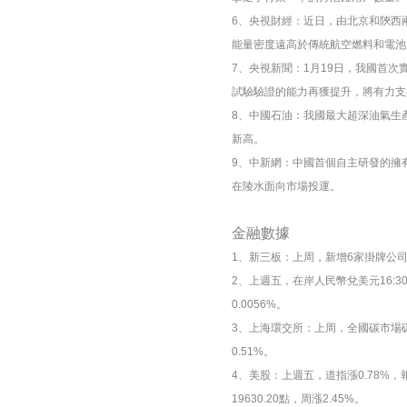
6、央視財經：近日，由北京和陝西
能量密度遠高於傳統航空燃料和電池
7、央視新聞：1月19日，我國首
試驗驗證的能力再獲提升，將有力支
8、中國石油：我國最大超深油氣生產基
新高。
9、中新網：中國首個自主研發的擁有
在陵水面向市場投運。
金融數據
1、新三板：上周，新增6家掛牌公司，
2、上週五，在岸人民幣兌美元16:30收盤
0.0056%。
3、上海環交所：上周，全國碳市場碳排
0.51%。
4、美股：上週五，道指漲0.78%，報43
19630.20點，周漲2.45%。