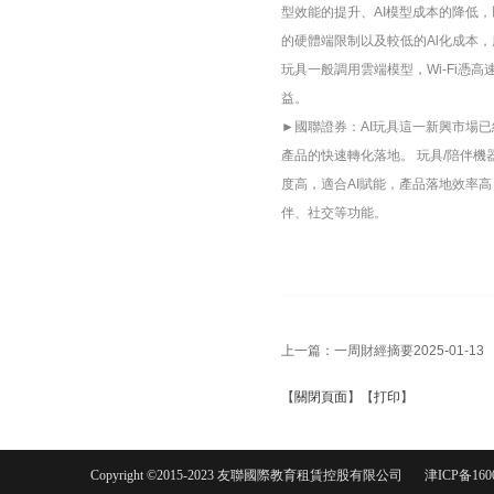
型效能的提升、AI模型成本的降低
的硬體端限制以及較低的Al化成本，
玩具一般調用雲端模型，Wi-Fi憑
益。
►國聯證券：AI玩具這一新興市場
產品的快速轉化落地。 玩具/陪伴
度高，適合AI賦能，產品落地效率高
伴、社交等功能。
上一篇：
一周財經摘要2025-01-13
【
關閉頁面
】【
打印
】
Copyright ©2015-2023 友聯國際教育租賃控股有限公司
津ICP备160