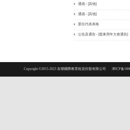
通函 - [其他]
通函 - [其他]
委任代表表格
公告及通告 - [股東周年大會通告]
Copyright ©2015-2023 友聯國際教育租賃控股有限公司
津ICP备160