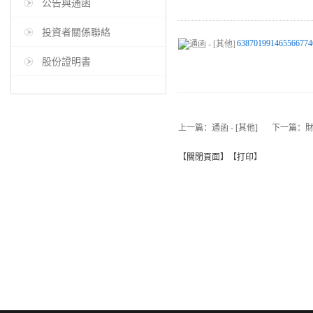
公告與通函
投資者關係聯絡
638701991465566774
股份證明書
上一篇：
通函 - [其他]
下一篇：
財
【
關閉頁面
】【
打印
】