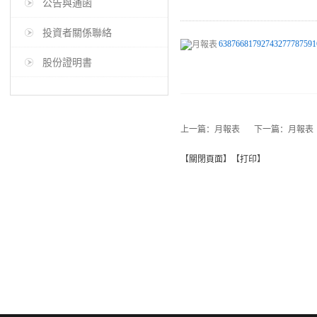
公告與通函
投資者關係聯絡
63876681792743277787591
股份證明書
上一篇：
月報表
下一篇：
月報表
【
關閉頁面
】【
打印
】