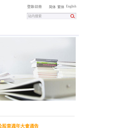
English
登錄
/
註冊
简体
繁体
招聘
聯系我們
下载中心
及股東週年大會通告