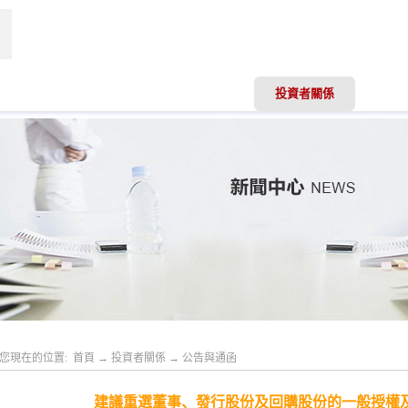
聞資訊
業務領域
專業服務
投資者關係
人才
您現在的位置:
首頁
→
投資者關係
→
公告與通函
建議重選董事、發行股份及回購股份的一般授權