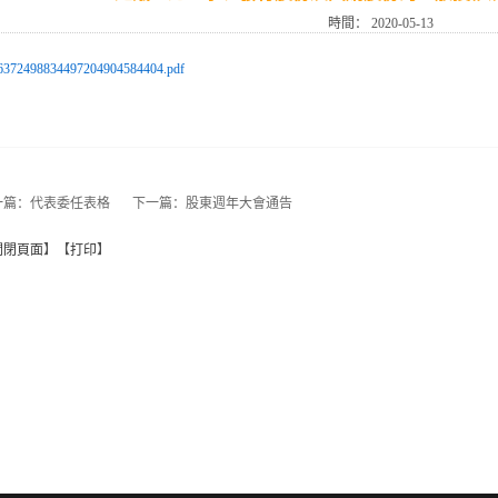
時間：
2020-05-13
6372498834497204904584404.pdf
一篇：
代表委任表格
下一篇：
股東週年大會通告
關閉頁面
】【
打印
】