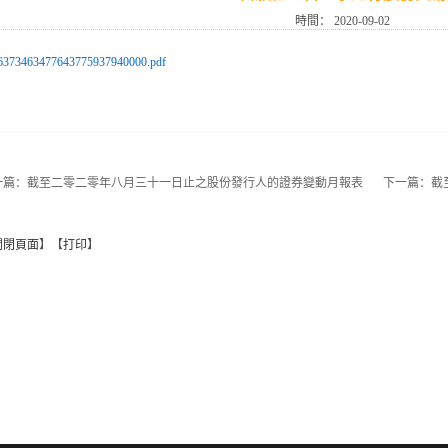
時間：
2020-09-02
6373463477643775937940000.pdf
一篇：
截至二零二零年八月三十一日止之股份發行人的證券變動月報表
下一篇：
截
關閉頁面
】【
打印
】