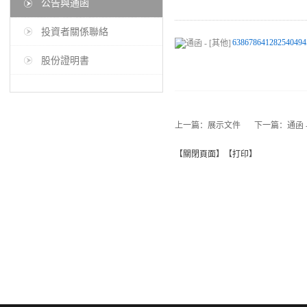
公告與通函
投資者關係聯絡
638678641282540494
股份證明書
上一篇：
展示文件
下一篇：
通函 
【
關閉頁面
】【
打印
】