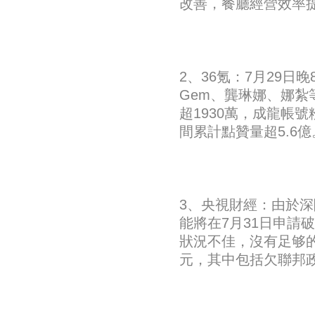
改善，餐廳經營效率
2、36氪：7月29
Gem、龔琳娜、娜紮
超1930萬，成龍帳號
間累計點贊量超5.6億
3、央視財經：由於
能將在7月31日申請
狀況不佳，沒有足够的
元，其中包括欠聯邦政