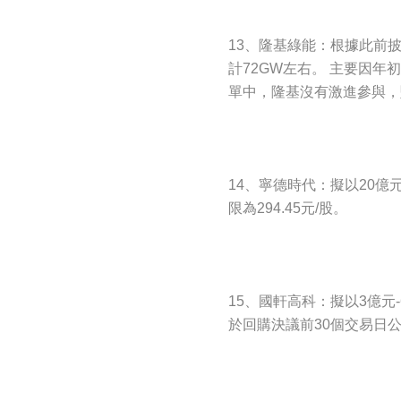
13、隆基綠能：根據此前
計72GW左右。 主要因
單中，隆基沒有激進參與，
14、寧德時代：擬以20
限為294.45元/股。
15、國軒高科：擬以3億
於回購決議前30個交易日公