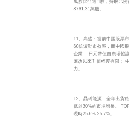
萬股比亞迪H股，持股比例從8
8761.31萬股。
11、高盛：當前中國股票
60倍滾動市盈率，而中國
企業； 日元幣值自廣場協
匯改以來升值幅度有限； 
力。
12、晶科能源：全年出貨確
低於30%的市場增長。 T
現時25.6%-25.7%。