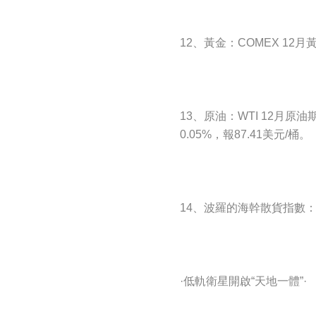
12、黃金：COMEX 12月
13、原油：WTI 12月原油
0.05%，報87.41美元/桶。
14、波羅的海幹散貨指數：下
·低軌衛星開啟“天地一體”·