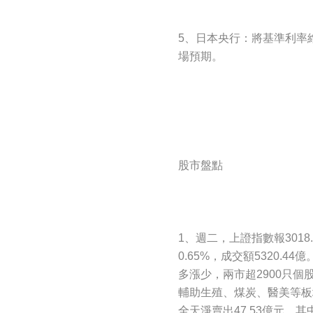
5、日本央行：將基準利率維
場預期。
股市盤點
1、週二，上證指數報3018.
0.65%，成交額5320.44
多漲少，兩市超2900只個
輔助生殖、煤炭、醫美等板
全天淨賣出47.53億元，其