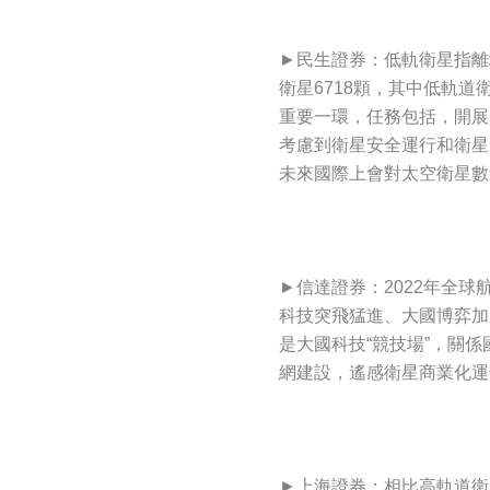
►民生證券：低軌衛星指離地
衛星6718顆，其中低軌道
重要一環，任務包括，開展
考慮到衛星安全運行和衛星
未來國際上會對太空衛星數
►信達證券：2022年全球
科技突飛猛進、大國博弈加
是大國科技“競技場”，關
網建設，遙感衛星商業化運
►上海證券：相比高軌道衛