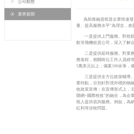
公司動態
業界新聞
為助推融資租賃企業快速發展
量、提高服務水平”為理念，創
一是提供上門服務。對稅額較
航等飛機租賃公司，深入了解
二是提供延時服務。對業務量
務進程，相關崗位工作人員經常
5萬美元以上，備案100余筆，
三是提供全方位政策輔導。根
業特點，分別針對境外標的物
收政策宣傳；在宣傳形式上，主
聯網+國際稅收”的融合，為企
稅人提供咨詢服務。例如，為
紅利等涉稅問題。