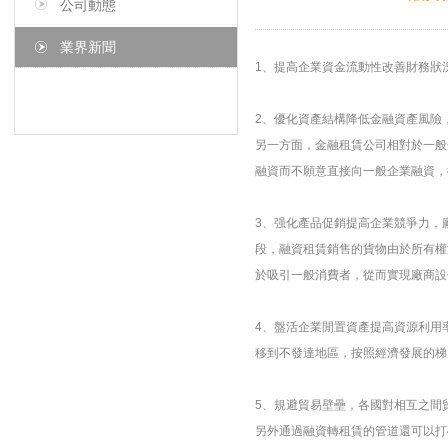
公司動態
業界新聞
1、提高企業資金流動性改善財務狀
2、優化資產結構降低金融資產風險
另一方面，金融租賃公司相對於一般
融資而不願意直接向一般企業融資，
3、强化產品促銷提高企業競爭力，
段，融資租賃銷售的貨物由於所有權
於吸引一般消費者，從而實現廠商設
4、盤活企業閒置資產提高資源利用
移到不發達地區，按照經濟發展的梯
5、規避貿易壁壘，各國對相互之間
另外通過融資轉租賃的管道還可以打