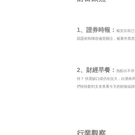
1、證券時報：
截至目前已
因題材和陣容備受關注，被看作票房
2、財經早餐：
熱點出不停
何？ 供需缺口或仍在拉大，白酒佈
們快快劃到文末查看今天的財秘追跡#
行業觀察