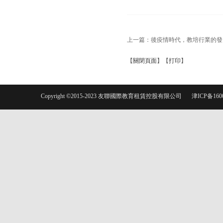
上一篇：
後疫情時代，教培行業的發
【
關閉頁面
】【
打印
】
Copyright ©2015-2023 友聯國際教育租賃控股有限公司
津ICP备160