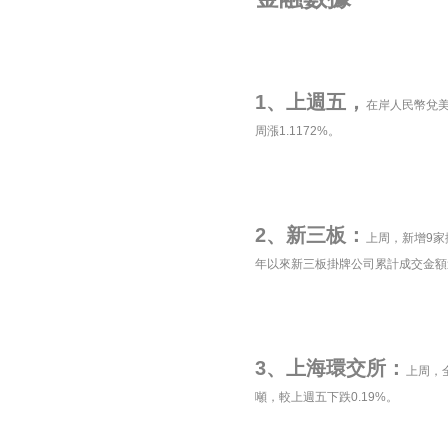
1、上週五，
在岸人民幣兌美元1
周漲1.1172%。
2、新三板：
上周，新增9家掛
年以來新三板掛牌公司累計成交金額達7
3、上海環交所：
上周，全
噸，較上週五下跌0.19%。