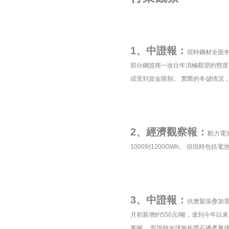
1、中證報：
現時鋼材全面冬
部分鋼貿商一改往年消極觀望的態度
或受到資金限制。 實際的冬儲情况
2、經濟觀察報：
動力電
1000到1200GWh。 但現時包
3、中證報：
供應緊張疊加需
月初新增約550元/噸，達到今年以來
萬噸。 而現時全球每年螢石總產量