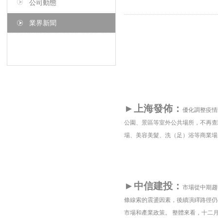
公司動態
業界新聞
►上海發佈：
優化調整疫情
公園、景區等室外公共場所，不再查
場、美容美髮、洗（足）浴等商業場
►中信建投：
市場從中期趨
條線索的震盪因素，後續演繹路徑仍
市場和產業政策。 整體來看，十二