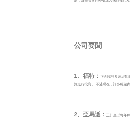
楚，且是否會額外引進其他品種的光
公司要聞
1、福特：
正面臨許多州經銷
施進行投資。 不過現在，許多經銷
2、亞馬遜：
正計畫以每年約