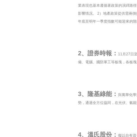
業表現也基本遵循著政策的演繹路徑
影響情况。 2）地產政策從供需兩
年底至明年一季度指數可能迎來的階
2、證券時報：
11月27
備、電腦、國防軍工等板塊，各板塊
3、隆基綠能：
與萬華化學
勢，通過全方位協同，在光伏、氫能
4、溫氏股份：
擬以自有資