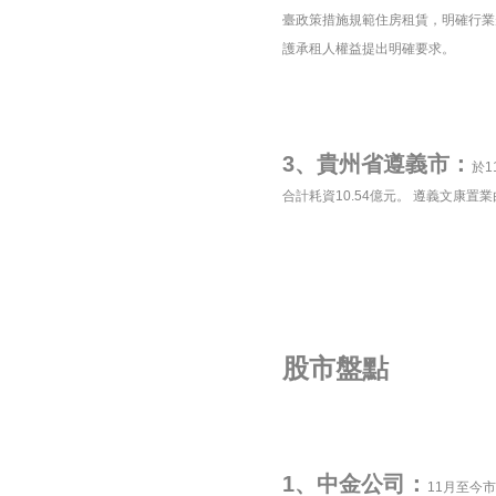
臺政策措施規範住房租賃，明確行業
護承租人權益提出明確要求。
3、貴州省遵義市：
於
合計耗資10.54億元。 遵義文康置
股市盤點
1、中金公司：
11月至今