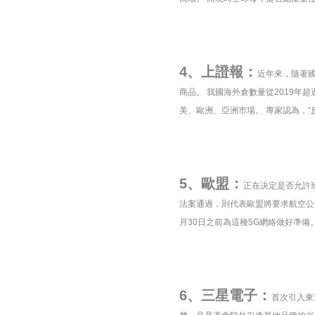
4、上證報：
近年來，隨著
商品。 我國海外倉數量從2019年超
美、歐洲、亞洲市場。 專家認為，
5、歐盟：
正在决定是否允許
法案通過，則代表歐盟將要求航空公司
月30日之前為這種5G網絡做好準備
6、三星電子：
首次引入東