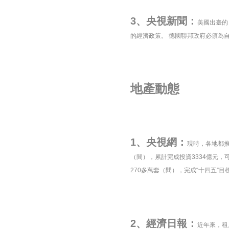
3、央視新聞：
美國出臺的
的經濟政策。 德國聯邦政府必須為
地產動態
1、央視網：
現時，各地都推
（間），累計完成投資3334億元，
270多萬套（間），完成“十四五”目
2、經濟日報：
近年來，租