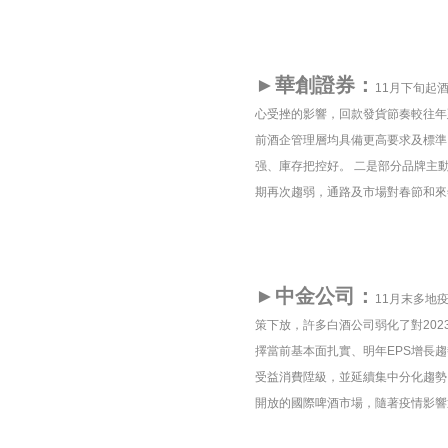
►華創證券：
11月下旬起
心受挫的影響，回款發貨節奏較往年
前酒企管理層均具備更高要求及標準
强、庫存把控好。 二是部分品牌主
期再次趨弱，通路及市場對春節和來
►中金公司：
11月末多地
策下放，許多白酒公司弱化了對20
擇當前基本面扎實、明年EPS增長
受益消費陞級，並延續集中分化趨勢
開放的國際啤酒市場，隨著疫情影響