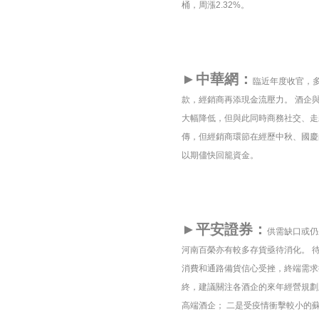
桶，周漲2.32%。
►中華網：
臨近年度收官，
款，經銷商再添現金流壓力。 酒企
大幅降低，但與此同時商務社交、走
傳，但經銷商環節在經歷中秋、國慶
以期儘快回籠資金。
►平安證券：
供需缺口或仍
河南百榮亦有較多存貨亟待消化。 
消費和通路備貨信心受挫，終端需求
終，建議關注各酒企的來年經營規劃
高端酒企； 二是受疫情衝擊較小的