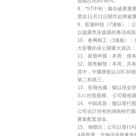
規模占比80-90%。
8、*ST中利：擬在破產
票自11月11日開市起將
9、藍黛科技（7連板）：
以披露而未披露的事項或與
10、春興精工（3連板）
大影響的未公開重大資訊；
11、新股申購：本周，僅
12、限售解禁：本周，共有7
其中，中國東航以100.30
第二和第三。
13、長飛光纖：擬以現金管道收
S.r.l.控股股權。 公司擬收購
14、中鎢高新：擬以發行
公司合計持有的湖南柿竹園
募集配套資金。
15、海聯訊：公司以發行
A股股票，交換該等股東所