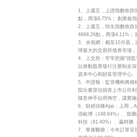
1、上週五，上證指數收跌0.53
點，周漲6.75%； 創業板指收
2、上週五，恒生指數收跌1.0
4668.26點，周漲4.11%；
3、央視網：截至10月底，
球最大的交易所債券市場； 
4、上交所：牢牢把握“强
以推動股票發行注册制走深
資本中心和財富管理中心。
5、中證報：監管機构將積
院出臺背信損害上市公司利
隨意伸手佔用掏空，讓實施
6、財經頭條App：上周，A
浩歐博（148.84%）、殷圖
科技（81.40%）、贏時勝（
7、華康醫療：今年訂單呈