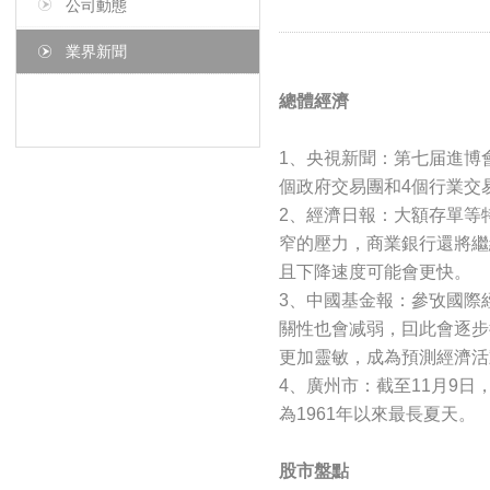
公司動態
業界新聞
總體經濟
1、央視新聞：第七届進博會
個政府交易團和4個行業交
2、經濟日報：大額存單等
窄的壓力，商業銀行還將繼
且下降速度可能會更快。
3、中國基金報：參攷國際
關性也會减弱，囙此會逐步
更加靈敏，成為預測經濟活
4、廣州市：截至11月9日
為1961年以來最長夏天。
股市盤點