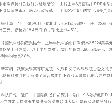
車市場保持相對較好的發展階段。 由於去年6月面臨非RDE車型
下微型電動車5月底免稅政策截止，囙此今年6月的零售增長質量
、統計局：7月上旬與6月下旬相比，25種產品價格上漲，22種下
外三元）價格為18.4元/千克，環比上漲4.5%。
、韓國汽車移動產業協會：上半年汽車的出口單價為2.5224萬美
價格呈上升趨勢。 以上半年為准，2018年僅為1.6685萬美元，
年間年均增長2.8%。
、新華網：武漢大學高等研究院、化學與分子科學學院雷愛文教
化物種精准調控，解决了電合成條件下過渡金屬催化劑容易在陰
題。
、科技日報：近日，中國渤海首口超深井—渤中19-6凝析氣田D
000立方米，標誌著中國渤海超深層領域大型油氣資源勘探開發