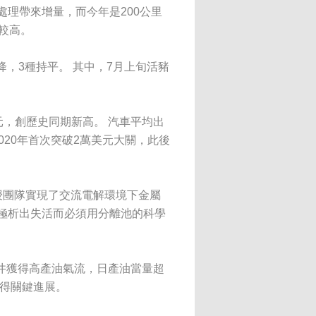
處理帶來增量，而今年是200公里
較高。
降，3種持平。 其中，7月上旬活豬
元，創歷史同期新高。 汽車平均出
2020年首次突破2萬美元大關，此後
授團隊實現了交流電解環境下金屬
極析出失活而必須用分離池的科學
1井獲得高產油氣流，日產油當量超
取得關鍵進展。