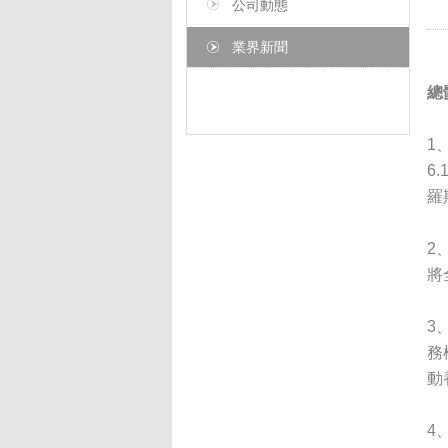
公司動態
業界新聞
總
1
6
羅
2
將
3
務
動
4