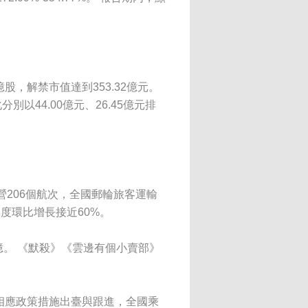
股，解禁市值達到353.32億元。
以44.00億元、26.45億元排
營206個航次，全國郵輪旅客運輸
度環比增長接近60%。
0億。 《默殺》《雲邊有個小賣部》
地相應政策措施出臺與跟進，全國乘