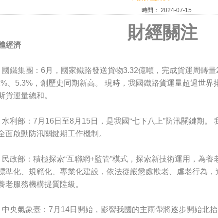
時間：
2024-07-15
財經關注
體經濟
、國鐵集團：6月，國家鐵路發送貨物3.32億噸，完成貨運周轉量
.1%、5.3%，創歷史同期新高。 現時，我國鐵路貨運量超過世
斯貨運量總和。
、水利部：7月16日至8月15日，是我國“七下八上”防汛關鍵期
全面啟動防汛關鍵期工作機制。
、民政部：積極探索“互聯網+監管”模式，探索新技術運用，為養
標準化、規範化、專業化建設，依法從嚴懲處欺老、虐老行為，
養老服務機構提質陞級。
、中央氣象臺：7月14日開始，影響我國的主雨帶將逐步開始北