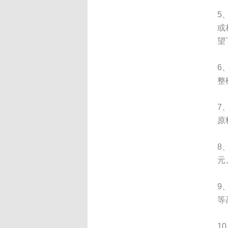
5
或
望
6
整
7
原
8
元
9
等
1