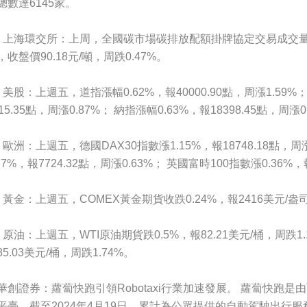
總數達6145家。
、上海環交所：上周，全國碳市場碳排放配額掛牌協定交易成交量17.
，收盤價90.18元/噸，周跌0.47%。
、美股：上週五，道指漲幅0.62%，報40000.90點，周漲1.59%；
615.35點，周漲0.87%； 納指漲幅0.63%，報18398.45點，周漲0
、歐洲：上週五，德國DAX30指數漲1.15%，報18748.18點，周漲
.27%，報7724.32點，周漲0.63%； 英國富時100指數漲0.36%，
、黃金：上週五，COMEX黃金期貨收跌0.24%，報2416美元/盎司
、原油：上週五，WTI原油期貨跌0.5%，報82.21美元/桶，周跌1.
85.03美元/桶，周跌1.74%。
華創證券：蘿蔔快跑引領Robotaxi行業加速發展。 蘿蔔快跑是由
平臺，截至2024年4月19日，累計為公眾提供的自動駕駛出行服