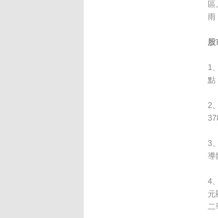
區
雨
股
1
點
2
3
3
導
4
元
二