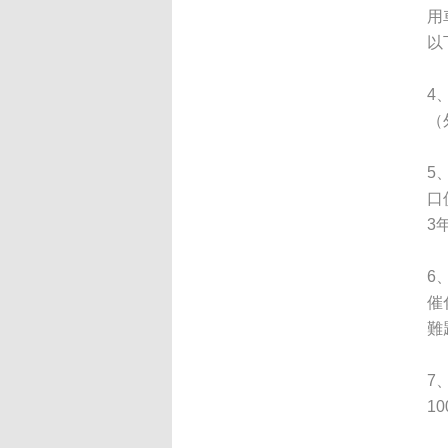
用
以
4
（
5
口
3
6
催
難
7
1