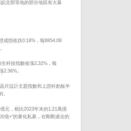
蘇皖北部等地的部分地區有大暴
成指收跌0.18%，報8854.08
%。
 恒生科技指數收漲2.32%，報
漲2.36%。
板晶片設計主題指數和上證科創板半
的。
元，相比2023年末的1.21萬億
00億+”的量化私募，在剛剛過去的