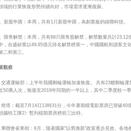
領域的行業恢復形勢持續向好，市場需求逐漸復蘇。
1、新股申購：本周，共有1只新股申購，為創業板的綠聯科技。
2、限售解禁：本周，共有88只限售股解禁，解禁數量共計23.12億
中，合盛矽業以49.95億元排名解禁榜第一，中國國航和讀客文化分別
第二和第三。
業觀察
、交通運輸部：上半年我國郵輪運輸加速恢復。 共有23艘郵輪運
近50萬人次，恢復至2019年同期的一半以上，其中二季度較一季
、燈塔：截至7月14日13時31分，今年暑期檔電影票房已突破4
頭腦特工隊2》暫列檔期票房榜前三比特。
、乘聯會崔東樹：6月，隨著國家“以舊換新”政策逐步見效、各