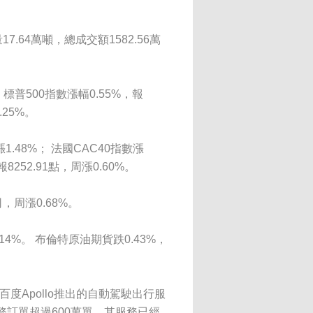
64萬噸，總成交額1582.56萬
 標普500指數漲幅0.55%，報
.25%。
1.48%； 法國CAC40指數漲
報8252.91點，周漲0.60%。
，周漲0.68%。
14%。 布倫特原油期貨跌0.43%，
百度Apollo推出的自動駕駛出行服
務訂單超過600萬單，其服務已經