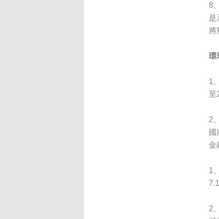
8
是
將
環
1
至
2
國
金
1
7.
2