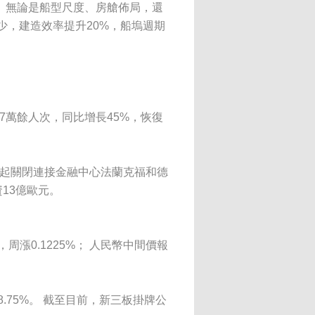
 無論是船型尺度、房艙佈局，還
少，建造效率提升20%，船塢週期
7萬餘人次，同比增長45%，恢復
日起關閉連接金融中心法蘭克福和德
13億歐元。
%，周漲0.1225%； 人民幣中間價報
.75%。 截至目前，新三板掛牌公