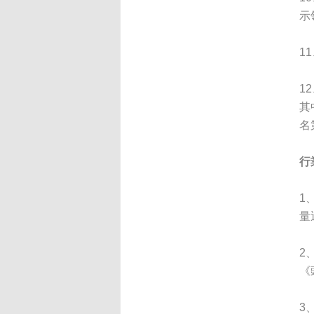
示
1
1
其
名
行
1
量
2
《
3