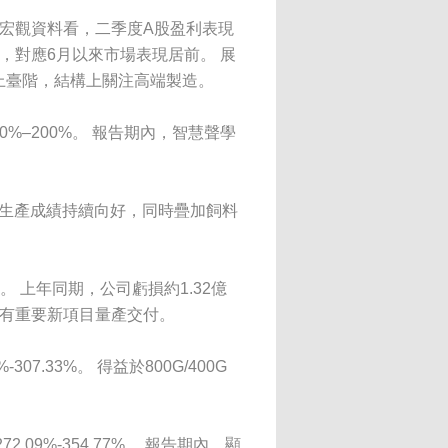
宏觀資料看，二季度A股盈利表現
，對應6月以來市場表現居前。 展
上臺階，結構上關注高端製造。
80%–200%。 報告期內，智慧聲學
。 生產成績持續向好，同時疊加飼料
。 上年同期，公司虧損約1.32億
均有重要新項目量產交付。
07.33%。 得益於800G/400G
.09%-354.77%。 報告期內，顯