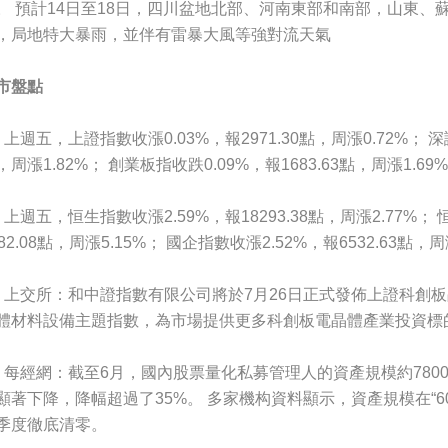
。 預計14日至18日，四川盆地北部、河南東部和南部，山東、
，局地特大暴雨，並伴有雷暴大風等強對流天氣
市盤點
、上週五，上證指數收漲0.03%，報2971.30點，周漲0.72%； 深證
，周漲1.82%； 創業板指收跌0.09%，報1683.63點，周漲1.69
、上週五，恒生指數收漲2.59%，報18293.38點，周漲2.77%；
782.08點，周漲5.15%； 國企指數收漲2.52%，報6532.63點，周
、上交所：和中證指數有限公司將於7月26日正式發佈上證科創
體材料設備主題指數，為市場提供更多科創板電晶體產業投資標
、每經網：截至6月，國內股票量化私募管理人的資產規模約7800億
顯著下降，降幅超過了35%。 多家機构資料顯示，資產規模在“6
季度徹底清零。