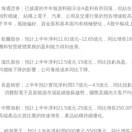
、海通證券：已披露的半年報資料顯示全A盈利有所回落，但結合
相對穩健。 結構上電子、汽車、公用及交運行業的預告增速較高
下半年，風險偏好、資金面和基本面均有積極變化，A股中樞或
、歌爾股份：預計上半年淨利11.81億元–12.65億元，同比增長1
機和智慧硬體業務的盈利能力得到改善。
、溫氏股份：預計上半年淨利12.5億元-15億元，同比扭虧為盈
料價格下降的影響，公司養殖成本同比下降。
、長盈精密：上半年預計實現淨利潤3.7億元—4.5億元，同比扭虧
。 消費類電子及新能源市場延續復蘇趨勢，國際及國內大客戶
、中際旭創：預計上半年淨利21.5億元-25億元，同比增長250.30%-3
高端產品出貨比重的快速增長，產品結構持續優化。
0、精測電子：預計上半年淨利潤4500萬元-5500萬元，同比增長272