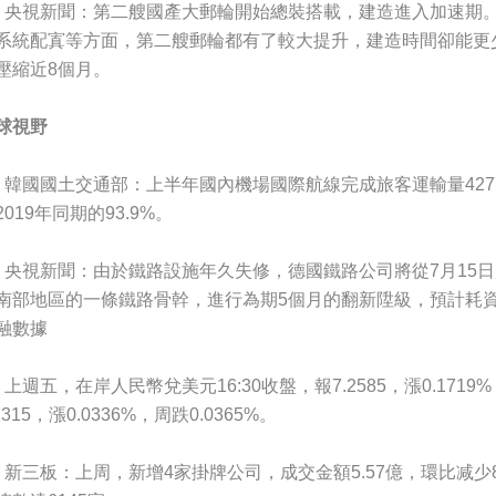
、央視新聞：第二艘國產大郵輪開始總裝搭載，建造進入加速期。
系統配寘等方面，第二艘郵輪都有了較大提升，建造時間卻能更
壓縮近8個月。
球視野
、韓國國土交通部：上半年國內機場國際航線完成旅客運輸量427
2019年同期的93.9%。
、央視新聞：由於鐵路設施年久失修，德國鐵路公司將從7月15
南部地區的一條鐵路骨幹，進行為期5個月的翻新陞級，預計耗資
融數據
、上週五，在岸人民幣兌美元16:30收盤，報7.2585，漲0.1719
1315，漲0.0336%，周跌0.0365%。
、新三板：上周，新增4家掛牌公司，成交金額5.57億，環比减少8